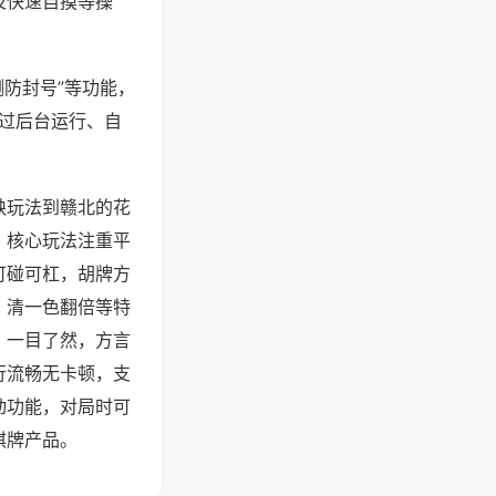
及快速自摸等操
测防封号”等功能，
通过后台运行、自
缺玩法到赣北的花
，核心玩法注重平
可碰可杠，胡牌方
、清一色翻倍等特
，一目了然，方言
行流畅无卡顿，支
动功能，对局时可
棋牌产品。