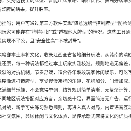
吗；支持透视全局牌型、智能出牌策略、暗杠优化、提高好牌率
调整牌局结果，提升胜率。
挂吗；用户可通过第三方软件实现“随意选牌”“控制牌型”“防检
玩家可能存在“牌特别好”或“透视他人牌型”的情况。这些工具
实现不平公，且“安全性高”“不被封号”。
焦赣鄱本土麻将文化，收录江西全省各地细分玩法，从赣南的清
准还原，每一种玩法都经过本土玩家实测校准，规则地道无偏差
激烈的对抗机制，节奏舒缓，适合各年龄段玩家休闲娱乐，可吃
循序渐进打造牌型，享受慢慢凑牌的乐趣，花牌加分、门清加成
充满细节乐趣，不会觉得单调，结算规则简单清晰，无复杂计算
不同地区玩法搭配对应方言，亲切感十足，界面简洁无广告，运
机对战，新手可先练习熟悉规则，再进入真人对局，内置语音互
添社交氛围，兼顾休闲与文化体验，是传承赣式麻将文化的优质