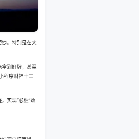
便捷。特别是在大
能拿到好牌，甚至
小程序财神十三
，实现“必胜”效
。