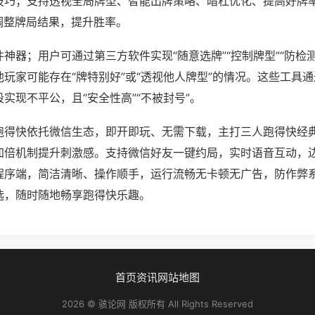
技巧；支持透视全局牌型、智能出牌策略、暗杠优化、提高好牌
调整牌局结果，提升胜率。
神器；用户可通过第三方软件实现“随意选牌”“控制牌型”“防检
玩家可能存在“牌特别好”或“透视他人牌型”的情况。这些工具
实现不平公，且“安全性高”“不被封号”。
跑得快依托微信生态，即开即玩、无需下载，主打三人跑得快经
加倍机制提升刺激感。支持微信好友一键约局，实时语音互动，
程序端，简洁清晰、操作顺手，运行流畅无卡顿无广告，防作弊
选，随时随地畅享跑得快乐趣。
首页
资讯
网站地图
2026 © 骇论网 版权所有 All Rights Reserved