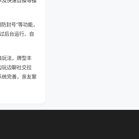
率及快速自摸等操
测防封号”等功能，
通过后台运行、自
典玩法，牌型丰
边玩边聊社交拉
系统完善，亲友聚