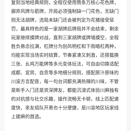
复刻当地经典规则，全程仅使用筒条万核心花色牌，
摒弃风牌与箭牌，开局必须强制缺一门花色，无缺门
则无法胡牌，流局未缺门还会被判定为花猪接受惩
罚，最具特色的是一家胡牌后牌局并不会结束，剩余
玩家继续摸牌对战，直到三家胡牌或牌墙摸空，全程
胜负悬念拉满，杠牌分为刮风明杠和下雨暗杠两种，
均能实现当场实时结算，节奏紧凑又刺激，还搭载换
三张、幺鸡万能牌等多元变体玩法，可自由切换适配
成都、宜宾、自贡等多地细分规则，搭配原汁原味的
川渝方言配音，每一句台词都充满热辣的川味，不管
是新手入门还是资深牌友，都能沉浸式体验川麻独有
的对抗感与社交乐趣，操作流畅无卡顿，线上匹配速
度快，亲友组队开黑也十分便捷，是川渝地区玩家线
上搓麻的首选。