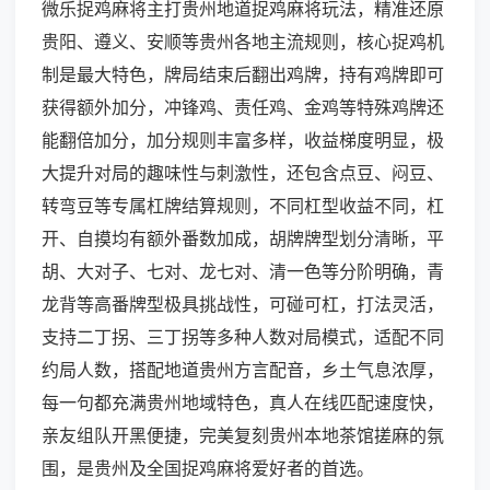
微乐捉鸡麻将主打贵州地道捉鸡麻将玩法，精准还原
贵阳、遵义、安顺等贵州各地主流规则，核心捉鸡机
制是最大特色，牌局结束后翻出鸡牌，持有鸡牌即可
获得额外加分，冲锋鸡、责任鸡、金鸡等特殊鸡牌还
能翻倍加分，加分规则丰富多样，收益梯度明显，极
大提升对局的趣味性与刺激性，还包含点豆、闷豆、
转弯豆等专属杠牌结算规则，不同杠型收益不同，杠
开、自摸均有额外番数加成，胡牌牌型划分清晰，平
胡、大对子、七对、龙七对、清一色等分阶明确，青
龙背等高番牌型极具挑战性，可碰可杠，打法灵活，
支持二丁拐、三丁拐等多种人数对局模式，适配不同
约局人数，搭配地道贵州方言配音，乡土气息浓厚，
每一句都充满贵州地域特色，真人在线匹配速度快，
亲友组队开黑便捷，完美复刻贵州本地茶馆搓麻的氛
围，是贵州及全国捉鸡麻将爱好者的首选。