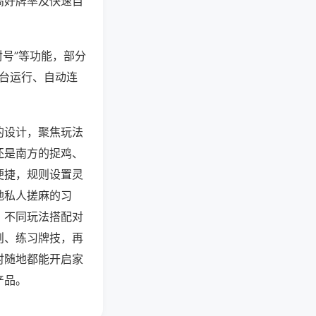
高好牌率及快速自
封号”等功能，部分
后台运行、自动连
的设计，聚焦玩法
还是南方的捉鸡、
便捷，规则设置灵
地私人搓麻的习
，不同玩法搭配对
则、练习牌技，再
时随地都能开启家
产品。