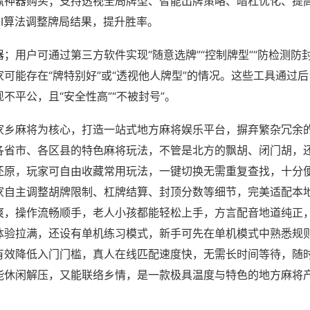
赢神器购买；支持透视全局牌型、智能出牌策略、暗杠优化、提
AI算法调整牌局结果，提升胜率。
；用户可通过第三方软件实现“随意选牌”“控制牌型”“防检测防
可能存在“牌特别好”或“透视他人牌型”的情况。这些工具通过
不平公，且“安全性高”“不被封号”。
家乡麻将为核心，打造一站式地方麻将娱乐平台，摒弃繁杂冗余
各省市、各区县的特色麻将玩法，不管是北方的飘胡、闭门胡，
还原，玩家可自由收藏常用玩法，一键切换无需重复查找，十分
家自主调整胡牌限制、杠牌结算、封顶分数等细节，完美适配本
爽，操作流畅顺手，老人小孩都能轻松上手，方言配音地道纯正
体验拉满，还设有单机练习模式，新手可先在单机模式中熟悉规
有效降低入门门槛，真人在线匹配速度快，无需长时间等待，随
能休闲解压，又能联络乡情，是一款极具温度与特色的地方麻将