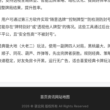
吗；支持透视全局牌型、智能出牌策略、暗杠优化、提高好牌率
调整牌局结果，提升胜率。
用户可通过第三方软件实现“随意选牌”“控制牌型”“防检测防封
能存在“牌特别好”或“透视他人牌型”的情况。这些工具通过后
平公，且“安全性高”“不被封号”。
经典锄大地（大老二）玩法，使用一副牌四人对局，黑桃最大、
、顺子、同花、葫芦、炸弹等，先出完牌者获胜。规则经典、策
快速稳定，好友免房卡开黑，运行无广告，适合喜爱经典卡牌玩
首页
资讯
网站地图
2026 © 骇论网 版权所有 All Rights Reserved