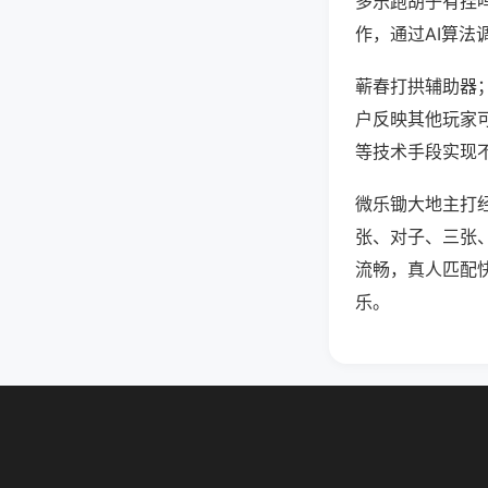
多乐跑胡子有挂
作，通过AI算法
蕲春打拱辅助器；
户反映其他玩家可
等技术手段实现不
微乐锄大地主打
张、对子、三张
流畅，真人匹配
乐。