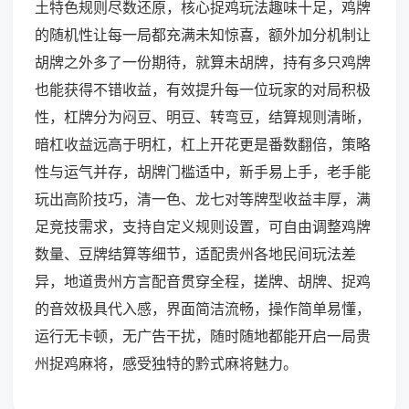
土特色规则尽数还原，核心捉鸡玩法趣味十足，鸡牌
的随机性让每一局都充满未知惊喜，额外加分机制让
胡牌之外多了一份期待，就算未胡牌，持有多只鸡牌
也能获得不错收益，有效提升每一位玩家的对局积极
性，杠牌分为闷豆、明豆、转弯豆，结算规则清晰，
暗杠收益远高于明杠，杠上开花更是番数翻倍，策略
性与运气并存，胡牌门槛适中，新手易上手，老手能
玩出高阶技巧，清一色、龙七对等牌型收益丰厚，满
足竞技需求，支持自定义规则设置，可自由调整鸡牌
数量、豆牌结算等细节，适配贵州各地民间玩法差
异，地道贵州方言配音贯穿全程，搓牌、胡牌、捉鸡
的音效极具代入感，界面简洁流畅，操作简单易懂，
运行无卡顿，无广告干扰，随时随地都能开启一局贵
州捉鸡麻将，感受独特的黔式麻将魅力。