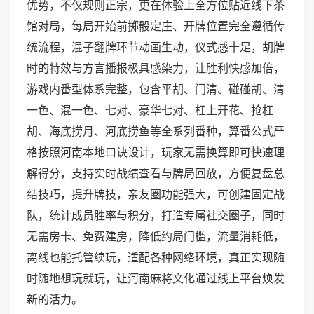
优势，不仅规则正宗，更在体验上全方位贴近线下茶
馆对局，每局开始前掷骰定庄、开牌位置完全遵循传
统流程，混子翻牌环节动画生动，仪式感十足，胡牌
时的特效与方言播报极具感染力，让胜利快感加倍，
游戏内番型体系完整，包含平胡、门清、碰碰胡、清
一色、混一色、七对、豪华七对、杠上开花、抢杠
胡、海底捞月、河底捞鱼等全系列番种，算番公式严
格按照河南本地口诀设计，玩家无需换算即可快速理
解得分，支持实时战绩查看与牌局回放，方便复盘总
结技巧，提升牌技，亲友圈功能强大，可创建固定战
队，统计成员胜率与积分，打造专属社交圈子，同时
无需房卡、免费建房，降低约局门槛，流量消耗低，
离线也能托管续玩，适配各种网络环境，真正实现随
时随地想玩就玩，让河南麻将文化通过线上平台焕发
新的活力。