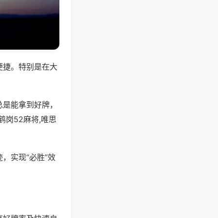
便捷。特别是在大
总是能拿到好牌，
岗52麻将,唯思
，实现“必胜”效
。