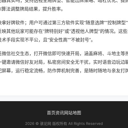
助器真实吗；支持透视全局牌型、智能出牌策略、暗杠优化、提
AI算法调整牌局结果，提升胜率。
拿好牌软件；用户可通过第三方软件实现“随意选牌”“控制牌型”
映其他玩家可能存在“牌特别好”或“透视他人牌型”的情况。这
术手段实现不平公，且“安全性高”“不被封号”。
托微信社交生态，打开微信即可快速开局，涵盖麻将、斗地主等
一键邀请微信好友对局，私密房间安全无干扰，实时语音边玩边
配屏幕，运行稳定流畅，防作弊机制完善，是随时随地与亲友打
首页
资讯
网站地图
2026 © 骇论网 版权所有 All Rights Reserved