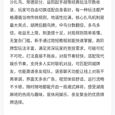
沙扎鸟、常德捉分、益阳起手胡等经典玩法尽数收
录，玩家可自由切换适配自身喜好，每一种玩法都严
格遵循当地传统规则，地道性拉满，核心扎鸟机制是
最大亮点，胡牌后翻鸟牌，中鸟分数翻倍，多鸟多
倍，收益无上限，刺激感十足，对局规则简单易懂，
无复杂门槛，新手通过简短教程就能快速掌握，高阶
牌型玩法丰富，满足资深玩家的竞技需求，可碰可杠
不可吃，打法直接不拖沓，对局节奏轻快，适配现代
娱乐节奏，支持多人实时联机对战，可匹配同城牌
友，也能邀请亲友组队，语音聊天功能让线上对局不
再单调，界面无多余广告，视觉体验舒适，运行流畅
不卡顿，随时随地都能开启一局湘式麻将，感受湖南
麻将的热闹与趣味，是休闲娱乐、亲友聚会的优质棋
牌选择。