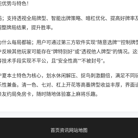
能优势与特色！
吗；支持透视全局牌型、智能出牌策略、暗杠优化、提高好牌率
调整牌局结果，提升胜率。
什么每局都输；用户可通过第三方软件实现“随意选牌”“控制牌型
反映其他玩家可能存在“牌特别好”或“透视他人牌型”的情况。
技术手段实现不平公，且“安全性高”“不被封号”。
宁夏本土特色为核心，划水休闲解压、捉鸟刺激翻倍，满足不同
乐性兼备。清一色、七对、杠上开花等高番牌型收益丰厚，界面
亲友约局免房卡，随时随地体验塞上麻将乐趣。
首页
资讯
网站地图