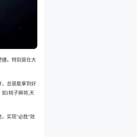
便捷。特别是在大
好，总是能拿到好
如(桃子麻将,天
，实现“必胜”效
。