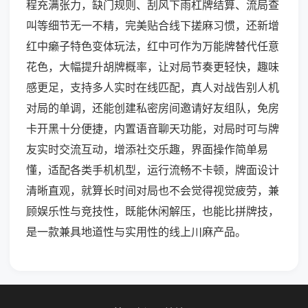
程充满张力，缺门规则、刮风下雨杠牌结算、流局查
叫等细节无一不精，完美贴合线下搓麻习惯，还新增
红中癞子特色变体玩法，红中可作为万能牌替代任意
花色，大幅提升胡牌概率，让对局节奏更轻快，趣味
感更足，支持多人实时在线匹配，真人对战告别人机
对局的单调，还能创建私密房间邀请好友组队，免房
卡开黑十分便捷，内置语音聊天功能，对局时可与牌
友实时交流互动，增添社交乐趣，界面操作简单易
懂，适配各类手机机型，运行流畅不卡顿，牌面设计
清晰直观，就算长时间对局也不会觉得视觉疲劳，兼
顾娱乐性与竞技性，既能休闲解压，也能比拼牌技，
是一款兼具地道性与实用性的线上川麻产品。