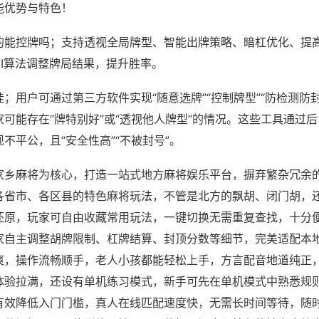
能优势与特色！
的能控牌吗；支持透视全局牌型、智能出牌策略、暗杠优化、提
AI算法调整牌局结果，提升胜率。
；用户可通过第三方软件实现“随意选牌”“控制牌型”“防检测防
可能存在“牌特别好”或“透视他人牌型”的情况。这些工具通过
不平公，且“安全性高”“不被封号”。
家乡麻将为核心，打造一站式地方麻将娱乐平台，摒弃繁杂冗余
各省市、各区县的特色麻将玩法，不管是北方的飘胡、闭门胡，
还原，玩家可自由收藏常用玩法，一键切换无需重复查找，十分
家自主调整胡牌限制、杠牌结算、封顶分数等细节，完美适配本
爽，操作流畅顺手，老人小孩都能轻松上手，方言配音地道纯正
体验拉满，还设有单机练习模式，新手可先在单机模式中熟悉规
有效降低入门门槛，真人在线匹配速度快，无需长时间等待，随