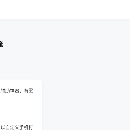
流
赢辅助神器，有需
可以自定义手机打