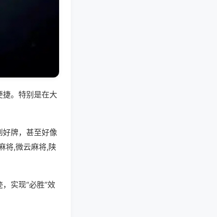
便捷。特别是在大
到好牌，甚至好像
将,微云麻将,陕
，实现“必胜”效
。