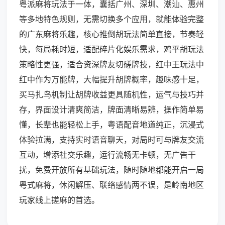
粤派麻将玩法于一体，囊括广州、深圳、潮汕、惠州
等多地特色规则，无需切换多个应用，就能体验完整
的广东麻将乐趣，核心推倒胡玩法简单直接，节奏轻
快，每局耗时短，适配碎片化娱乐需求，鸡平胡玩法
策略性更强，适合资深牌友切磋牌技，红中王玩法中
红中作为万能牌，大幅提升胡牌概率，趣味感十足，
买马扎鸟机制让胡牌收益更具随机性，运气与技巧并
存，界面设计清爽简洁，牌面清晰易辨，操作简单易
懂，长辈也能轻松上手，粤语配音地道纯正，沉浸式
体验拉满，支持实时语音聊天，对局时可与牌友交流
互动，增添社交乐趣，运行流畅无卡顿，无广告干
扰，免费开放所有基础玩法，随时随地都能开启一局
粤式麻将，休闲解压、联络感情两不误，是岭南地区
玩家线上搓麻的首选。