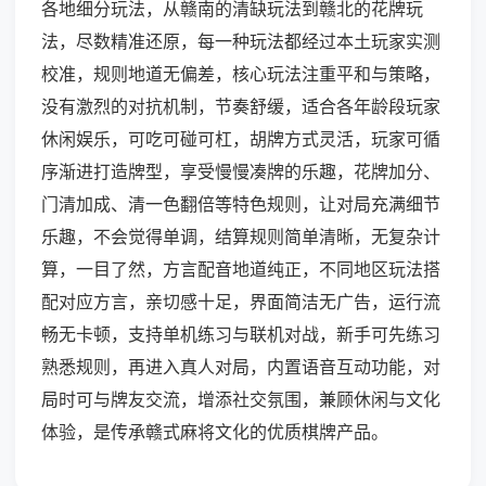
各地细分玩法，从赣南的清缺玩法到赣北的花牌玩
法，尽数精准还原，每一种玩法都经过本土玩家实测
校准，规则地道无偏差，核心玩法注重平和与策略，
没有激烈的对抗机制，节奏舒缓，适合各年龄段玩家
休闲娱乐，可吃可碰可杠，胡牌方式灵活，玩家可循
序渐进打造牌型，享受慢慢凑牌的乐趣，花牌加分、
门清加成、清一色翻倍等特色规则，让对局充满细节
乐趣，不会觉得单调，结算规则简单清晰，无复杂计
算，一目了然，方言配音地道纯正，不同地区玩法搭
配对应方言，亲切感十足，界面简洁无广告，运行流
畅无卡顿，支持单机练习与联机对战，新手可先练习
熟悉规则，再进入真人对局，内置语音互动功能，对
局时可与牌友交流，增添社交氛围，兼顾休闲与文化
体验，是传承赣式麻将文化的优质棋牌产品。