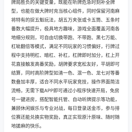
牌局胜负的关键变量，既能在听牌危急时刻补全牌
型，也能在做大牌时充当核心组件，同时保留河南麻
将特有的捉五魁玩法，胡五万夹张或卡五筒、五条时
番数大幅提升，极具地方趣味，游戏全面覆盖河南各
地细分规则，可自由切换带跑、不带跑、黑七万能、
杠呲翻倍等模式，满足不同玩家的习惯偏好，行牌过
程中支持明杠、暗杠、补杠，杠牌即时加分，杠上开
花直接触发高番奖励，胡牌要求宽松友好，平胡即可
结算，同时高阶牌型如清一色、混一色、龙七对等番
数叠加丰厚，适合不同水平玩家竞技，操作界面简洁
流畅，无需下载APP即可通过小程序快速开局，免房
号一键进房，搭配智能托管、自动听牌提示等功能，
兼顾休闲娱乐与专业对战，每日登录送金币，参与排
位赛还能兑换实物奖励，真正实现原汁原味、随时随
地搓麻的快乐。