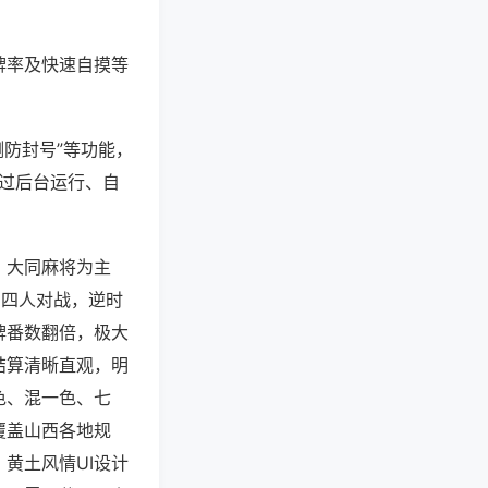
牌率及快速自摸等
测防封号”等功能，
通过后台运行、自
、大同麻将为主
，四人对战，逆时
牌番数翻倍，极大
结算清晰直观，明
色、混一色、七
覆盖山西各地规
黄土风情UI设计