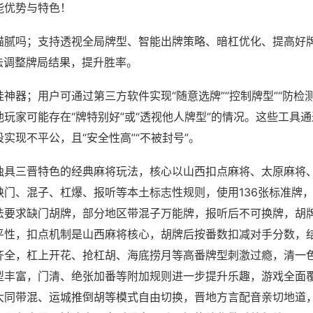
能优势与特色！
猫腻吗；支持透视全局牌型、智能出牌策略、暗杠优化、提高好
法调整牌局结果，提升胜率。
神器；用户可通过第三方软件实现“随意选牌”“控制牌型”“防检
玩家可能存在“牌特别好”或“透视他人牌型”的情况。这些工具
实现不平公，且“安全性高”“不被封号”。
独具三晋特色的经典麻将玩法，核心以山西扣点麻将、太原麻将
缺门、混子、杠爆、报听等本土标志性规则，使用136张标准牌
法要求缺门胡牌，部分地区带混子万能牌，报听后不可换牌，胡
平性，扣点机制是山西麻将核心，胡牌后按番数扣减对手分数，
齐全，杠上开花、抢杠胡、海底捞月等高番牌型刺激过瘾，清一
型丰富，门清、绝张加番等附加规则进一步提升乐趣，游戏全面
大同带混、运城推倒胡等模式自由切换，晋地方言配音亲切地道，