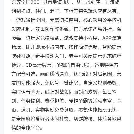
东等全国200+县市地道规则，从血战到底、血流成
河到扣点、缺门、混子、下蛋等特色玩法应有尽有，
一游戏通玩全国，无需切换应用，核心采用公平随机
发牌机制，双重防作弊系统，官方承诺严惩外挂，保
障每一位玩家竞技权益，游戏支持小程序、APP双端
畅玩，即开即玩不占内存，操作简洁流畅，智能提示
吃碰杠胡，新手快速入门，老手可关闭提示追求纯粹
博弈，3D高清牌桌，多视角自由切换，各地特色方
言配音可选，画面质感逼真，还原线下对局氛围，亲
友圈功能强大，免房号一键建房，自定义规则参数，
实时语音聊天，线上对战如同面对面欢聚，每日签
到、任务福利、赛季排位、雀神争霸等活动丰富，金
币、道具、实物奖励免费领取，零氪也能畅玩无忧，
是全国麻将爱好者休闲社交、切磋牌技、体验各地风
情的全能平台。