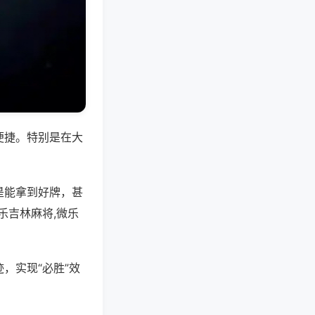
便捷。特别是在大
是能拿到好牌，甚
乐吉林麻将,微乐
，实现“必胜”效
。