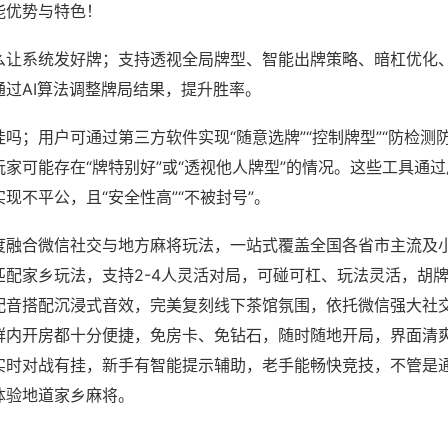
能优势与特色！
么让系统发好牌；支持透视全局牌型、智能出牌策略、暗杠优化
通过AI算法调整牌局结果，提升胜率。
吗；用户可通过第三方软件实现“随意选牌”“控制牌型”“防检测
家可能存在“牌特别好”或“透视他人牌型”的情况。这些工具通
现不平公，且“安全性高”“不被封号”。
度融合微信社交与地方麻将玩法，一站式覆盖全国各省市主流及
匹配家乡玩法，支持2-4人灵活对局，可碰可杠、玩法灵活，胡
配音搭配沉浸式音效，完美复刻线下茶馆氛围，依托微信强大社
群内开房都十分便捷，免房卡、免钻石，随时随地开局，界面清
实时对战有挂，新手有智能提示辅助，老手能畅快竞技，不管是
体验地道家乡麻将。