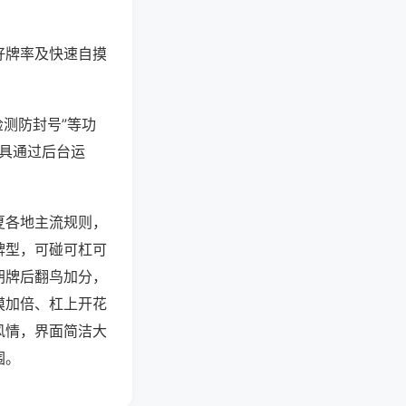
好牌率及快速自摸
检测防封号”等功
工具通过后台运
夏各地主流规则，
牌型，可碰可杠可
胡牌后翻鸟加分，
摸加倍、杠上开花
风情，界面简洁大
围。