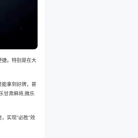
便捷。特别是在大
是能拿到好牌，甚
乐甘肃麻将,微乐
，实现“必胜”效
。