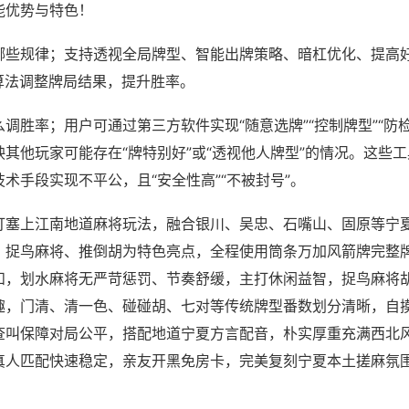
能优势与特色！
哪些规律；支持透视全局牌型、智能出牌策略、暗杠优化、提高
算法调整牌局结果，提升胜率。
么调胜率；用户可通过第三方软件实现“随意选牌”“控制牌型”“防
其他玩家可能存在“牌特别好”或“透视他人牌型”的情况。这些
术手段实现不平公，且“安全性高”“不被封号”。
打塞上江南地道麻将玩法，融合银川、吴忠、石嘴山、固原等宁
、捉鸟麻将、推倒胡为特色亮点，全程使用筒条万加风箭牌完整
和，划水麻将无严苛惩罚、节奏舒缓，主打休闲益智，捉鸟麻将
趣，门清、清一色、碰碰胡、七对等传统牌型番数划分清晰，自
查叫保障对局公平，搭配地道宁夏方言配音，朴实厚重充满西北
真人匹配快速稳定，亲友开黑免房卡，完美复刻宁夏本土搓麻氛