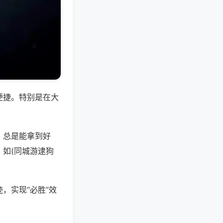
便捷。特别是在大
，总是能拿到好
如(同城游逮狗
，实现“必胜”效
。