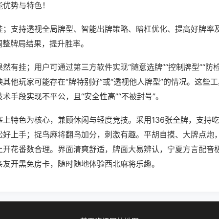
能优势与特色！
挂；支持透视全局牌型、智能出牌策略、暗杠优化、提高好牌率
调整牌局结果，提升胜率。
然有挂；用户可通过第三方软件实现“随意选牌”“控制牌型”“防
其他玩家可能存在“牌特别好”或“透视他人牌型”的情况。这些
术手段实现不平公，且“安全性高”“不被封号”。
塞上特色为核心，兼顾休闲与轻度竞技。采用136张全牌，支持
松好上手；捉鸟麻将翻鸟加分，刺激有趣。平胡自摸、大牌点炮
上开花番数合理。界面清爽舒适，牌面大易辨认，宁夏方言配音
亲友开黑免房卡，随时随地体验西北麻将乐趣。