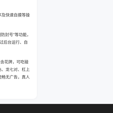
率及快速自摸等操
测防封号”等功能，
通过后台运行、自
牌含花牌，可吃碰
色、龙七对、杠上
流畅无广告，真人