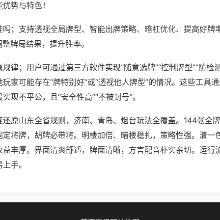
能优势与特色！
挂吗；支持透视全局牌型、智能出牌策略、暗杠优化、提高好牌
调整牌局结果，提升胜率。
规律；用户可通过第三方软件实现“随意选牌”“控制牌型”“防检
玩家可能存在“牌特别好”或“透视他人牌型”的情况。这些工具
实现不平公，且“安全性高”“不被封号”。
度还原山东全省规则，济南、青岛、烟台玩法全覆盖。144张全
固定将牌，胡牌必带将。明楼加倍、暗楼稳扎，策略性强。清一
收益丰厚。界面清爽舒适，牌面清晰，方言配音朴实亲切。运行
易上手。