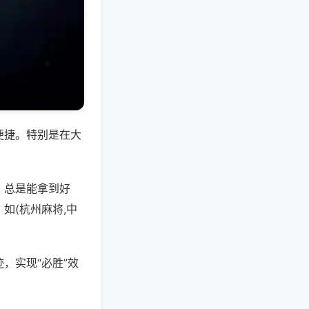
便捷。特别是在大
，总是能拿到好
如(杭州麻将,中
，实现“必胜”效
。