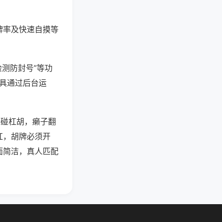
牌率及快速自摸等
检测防封号”等功
工具通过后台运
能碰杠胡，癞子翻
杠，胡牌必须开
面简洁，真人匹配