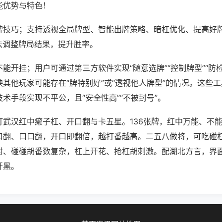
能优势与特色！
牌技巧；支持透视全局牌型、智能出牌策略、暗杠优化、提高好
法调整牌局结果，提升胜率。
能开挂；用户可通过第三方软件实现“随意选牌”“控制牌型”“防
其他玩家可能存在“牌特别好”或“透视他人牌型”的情况。这些
术手段实现不平公，且“安全性高”“不被封号”。
打武汉红中癞子杠、开口翻与卡五星。136张牌，红中万能、不
口翻、口口翻，开口即翻倍，越打番越高。二五八做将，可吃碰
对、碰碰胡番数复杂，杠上开花、抢杠胡刺激。配湖北方言，界
开黑。