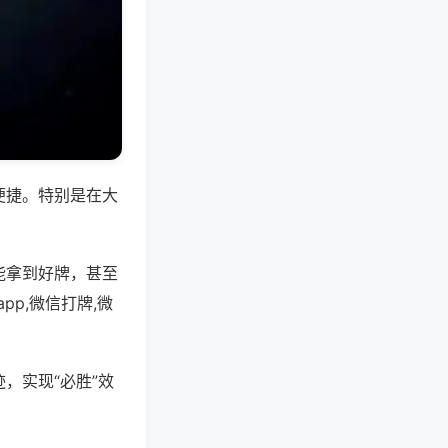
便捷。特别是在大
能拿到好牌，甚至
p,微信打牌,微
，实现“必胜”效
。