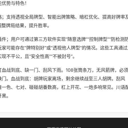
能优势与特色！
略；支持透视全局牌型、智能出牌策略、暗杠优化、提高好牌率
调整牌局结果，提升胜率。
件；用户可通过第三方软件实现“随意选牌”“控制牌型”“防检测
家可能存在“牌特别好”或“透视他人牌型”的情况。这些工具通
现不平公，且“安全性高”“不被封号”。
打血战到底、缺一门、刮风下雨。108张筒条万，无风箭牌，必
缺门。血战到底：胡牌玩家离场，剩余继续战至三人胡牌。刮风
清一色、七对、碰碰胡番数高，杠上开花、一炮多响常见。川语
开黑。