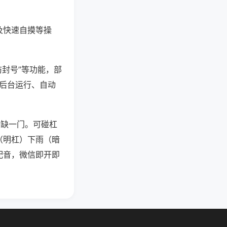
及快速自摸等操
防封号”等功能，部
过后台运行、自动
须缺一门。可碰杠
（明杠）下雨（暗
配音，微信即开即