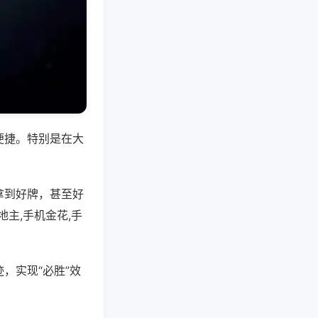
便捷。特别是在大
拿到好牌，甚至好
主,手机金花,手
，实现“必胜”效
。