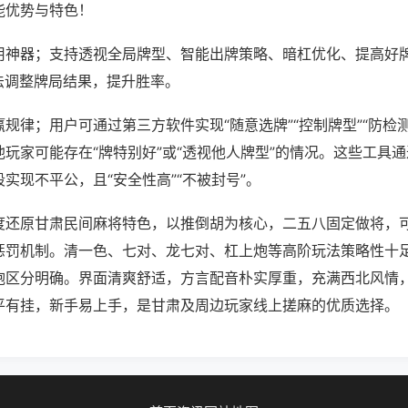
能优势与特色！
用神器；支持透视全局牌型、智能出牌策略、暗杠优化、提高好
法调整牌局结果，提升胜率。
规律；用户可通过第三方软件实现“随意选牌”“控制牌型”“防检
玩家可能存在“牌特别好”或“透视他人牌型”的情况。这些工具
实现不平公，且“安全性高”“不被封号”。
度还原甘肃民间麻将特色，以推倒胡为核心，二五八固定做将，
惩罚机制。清一色、七对、龙七对、杠上炮等高阶玩法策略性十
炮区分明确。界面清爽舒适，方言配音朴实厚重，充满西北风情
平有挂，新手易上手，是甘肃及周边玩家线上搓麻的优质选择。