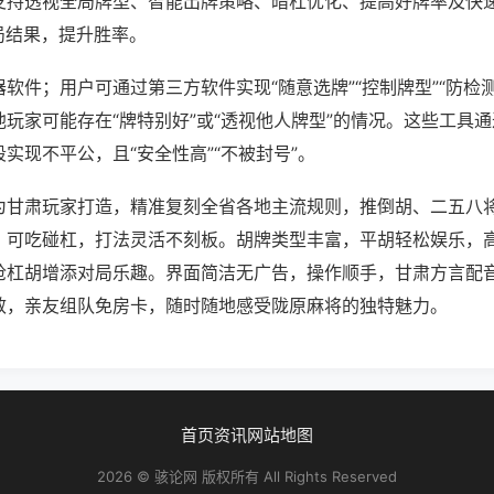
支持透视全局牌型、智能出牌策略、暗杠优化、提高好牌率及快
局结果，提升胜率。
软件；用户可通过第三方软件实现“随意选牌”“控制牌型”“防检
玩家可能存在“牌特别好”或“透视他人牌型”的情况。这些工具
实现不平公，且“安全性高”“不被封号”。
为甘肃玩家打造，精准复刻全省各地主流规则，推倒胡、二五八
，可吃碰杠，打法灵活不刻板。胡牌类型丰富，平胡轻松娱乐，
抢杠胡增添对局乐趣。界面简洁无广告，操作顺手，甘肃方言配
效，亲友组队免房卡，随时随地感受陇原麻将的独特魅力。
首页
资讯
网站地图
2026 © 骇论网 版权所有 All Rights Reserved