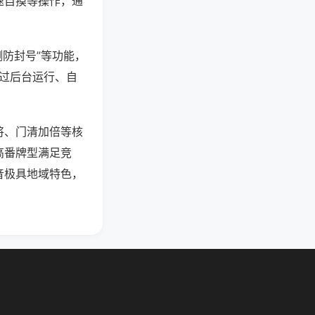
速自摸等操作，通
测防封号”等功能，
通过后台运行、自
将、门清加倍等核
高番牌型满足竞
音极具地域特色，