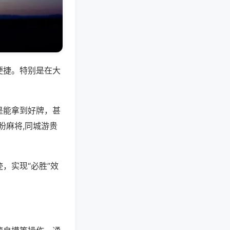
便捷。特别是在大
是能拿到好牌，甚
盼麻将,同城游贵
，实现“必胜”效
。