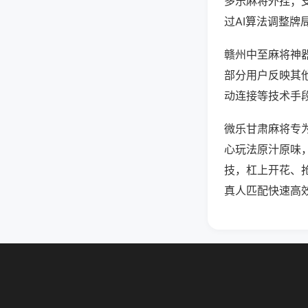
多乐麻将外挂；
过AI算法调整牌
赣州中至麻将神器
部分用户反映其他
动连接等技术手段
微乐甘肃麻将专
心玩法原汁原味
技，杠上开花、
真人匹配快速高