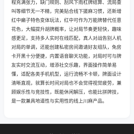
程充满张力，缺门规则、刮风下雨杠牌结算、流局查
叫等细节无一不精，完美贴合线下搓麻习惯，还新增
红中癞子特色变体玩法，红中可作为万能牌替代任意
花色，大幅提升胡牌概率，让对局节奏更轻快，趣味
感更足，支持多人实时在线匹配，真人对战告别人机
对局的单调，还能创建私密房间邀请好友组队，免房
卡开黑十分便捷，内置语音聊天功能，对局时可与牌
友实时交流互动，增添社交乐趣，界面操作简单易
懂，适配各类手机机型，运行流畅不卡顿，牌面设计
清晰直观，就算长时间对局也不会觉得视觉疲劳，兼
顾娱乐性与竞技性，既能休闲解压，也能比拼牌技，
是一款兼具地道性与实用性的线上川麻产品。