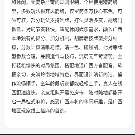
和休闲，无复杂严苛的规则限制，全程使用精简牌
型，多数玩法摒弃风箭牌，仅留筒条万核心花色，可
碰可杠，部分玩法支持吃牌，打法灵活多变，胡牌门
槛低，对局节奏轻快，适配休闲娱乐需求，融入广西
本地独有的捉分、加分机制，胡牌后按牌型捉分结
算，分数计算清晰易懂，清一色、碰碰胡、七对等牌
型番数合理，兼顾运气与技巧，流局无严苛惩罚，主
打轻松愉快的对局氛围，搭配地道广西方言配音，软
糯亲切，充满岭南地域特色，界面设计清新简洁，操
作流畅顺手，全年龄段玩家都能轻松上手，真人在线
匹配速度快，亲友组队开黑免房卡，随时随地都能开
启一局桂式麻将，感受广西麻将的休闲乐趣，是广西
地区玩家线上搓麻的首选。