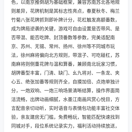
色，以南京推倒胡为基础框架，兼容苏南苏北各地规
则差异，花牌机制是其标志性亮点，春夏秋冬、梅兰
竹菊八张花牌抓到即补牌计分，花杠触发高额番数，
成为牌局逆袭的关键，游戏可自由设置是否带风、是
否带混、能否吃牌、封顶番数等参数，完美适配南
京、苏州、无锡、常州、扬州、徐州等不同城市玩
法，徐州麻将偏向北方规则，带混子、可吃碰杠，苏
南麻将则侧重花牌与温和算番，兼顾南北玩家习惯，
胡牌番型丰富，门清、缺门、幺九将对、一条龙、夹
心五、绝张加番等规则齐全，自摸加倍、点炮单独计
分，一炮双响、一炮三响场景清晰结算，操作界面简
洁流畅，出牌动画细腻，水墨江南画风赏心悦目，方
言配音亲切动听，实时语音与表情包功能丰富社交体
验，亲友建房无门槛，免费畅玩，智能匹配快速找到
同城对手，段位系统记录实力，福利活动持续放送，