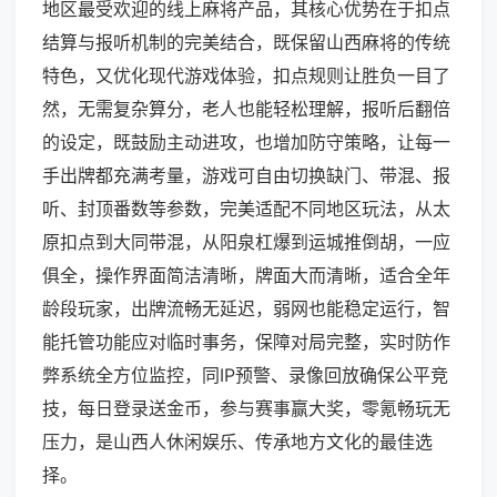
地区最受欢迎的线上麻将产品，其核心优势在于扣点
结算与报听机制的完美结合，既保留山西麻将的传统
特色，又优化现代游戏体验，扣点规则让胜负一目了
然，无需复杂算分，老人也能轻松理解，报听后翻倍
的设定，既鼓励主动进攻，也增加防守策略，让每一
手出牌都充满考量，游戏可自由切换缺门、带混、报
听、封顶番数等参数，完美适配不同地区玩法，从太
原扣点到大同带混，从阳泉杠爆到运城推倒胡，一应
俱全，操作界面简洁清晰，牌面大而清晰，适合全年
龄段玩家，出牌流畅无延迟，弱网也能稳定运行，智
能托管功能应对临时事务，保障对局完整，实时防作
弊系统全方位监控，同IP预警、录像回放确保公平竞
技，每日登录送金币，参与赛事赢大奖，零氪畅玩无
压力，是山西人休闲娱乐、传承地方文化的最佳选
择。