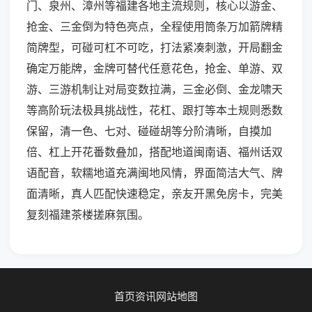
门、泉州、漳州等福建各地主流规则，核心以游金、
抢金、三金倒为特色亮点，全程使用筒条万加箭牌精
简牌型，可碰可杠不可吃，打法紧凑刺激，开局翻金
确定万能牌，金牌可替代任意花色，抢金、单游、双
游、三游机制让对局变数拉满，三金必倒、金龙啸天
等高阶玩法极具挑战性，花杠、跟打等本土规则悉数
保留，清一色、七对、碰碰胡等分阶清晰，自摸加
倍、杠上开花番数叠加，搭配地道闽南语、福州话双
语配音，软糯地道充满闽地风情，界面简洁大气、牌
面清晰，真人匹配快速稳定，亲友开黑免房卡，完美
复刻福建茶楼搓麻氛围。
首页
资讯
网站地图