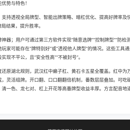
能优势与特色！
；支持透视全局牌型、智能出牌策略、暗杠优化、提高好牌率及
牌局结果，提升胜率。
神器；用户可通过第三方软件实现“随意选牌”“控制牌型”“防检
玩家可能存在“牌特别好”或“透视他人牌型”的情况。这些工具
实现不平公，且“安全性高”“不被封号”。
度还原湖北规则，武汉红中癞子杠、黄石卡五星全覆盖。红中为
成，灵活组牌。开口翻、口口翻翻倍机制，番数层层叠加。可吃
。清一色、龙七对、杠上开花等高番牌型收益丰厚。方言配音地