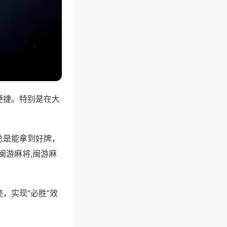
便捷。特别是在大
总是能拿到好牌，
闽游麻将,闽游麻
，实现“必胜”效
。