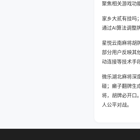
聚焦相关游戏功
家乡大贰有挂吗
通过AI算法调整
星悦云南麻将胡牌
部分用户反映其他
动连接等技术手段
微乐湖北麻将深
碰；癞子翻牌生
将，胡牌必开口
人公平对战。