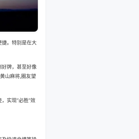
便捷。特别是在大
到好牌，甚至好像
黄山麻将,圈友望
，实现“必胜”效
。