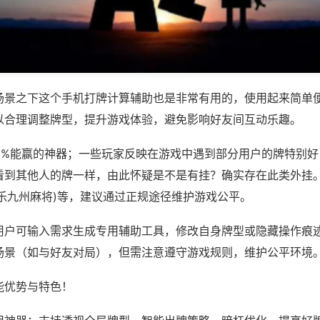
场景之下这个手机打牌计算辅助也是非常有用的，使用起来简单
以合理调整牌型，提升游戏体验，避免影响好友间互动乐趣。
00%能赢的神器；一些玩家反映在游戏中遇到部分用户的牌特别
看到其他人的牌一样，由此怀疑是不是有挂？确实存在此类外挂。
聚乐九州麻将)等，建议通过正规途径维护游戏公平。
用户可输入需求生成专用辅助工具，修改自身牌型或隐藏操作痕迹
场景（如与好友对局），但需注意遵守游戏规则，维护公平环境
能优势与特色！